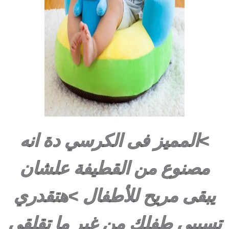
>المميز فى الكرسي دة انه
مصنوع من القطيفة علشان
يبقى مريح للأطفال >هتقدري
تسيبي طفلك من غير ما تقلقى