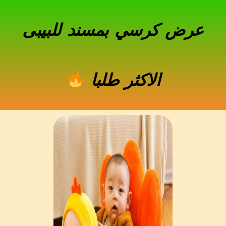
عرض كرسي بمسند للبيبى
الاكثر طلبا